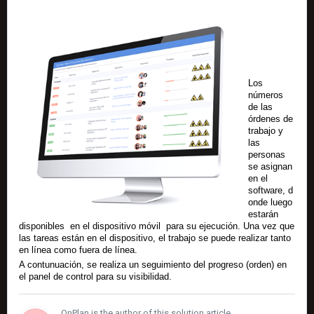
Lo
s
números
de las
órdenes de
trabajo y
las
personas
se asignan
en el
software,
d
onde luego
estarán
disponibles en el dispositivo
móvil para
su ejecución.
Una vez que
las tareas están en el dispositivo, el trabajo se puede realizar tanto
en línea como fuera de línea.
A contunuación, se realiza un seguimiento del progreso (orden) en
el panel de control para su visibilidad.
OnPlan is the author of this solution article.