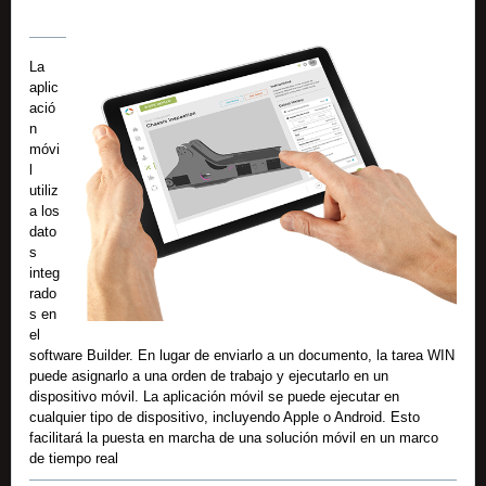
La
aplic
ació
n
móvi
l
utiliz
a los
dato
s
integ
rado
s en
el
software Builder. En lugar de enviarlo a un documento, la tarea WIN
puede asignarlo a una orden de trabajo y ejecutarlo en un
dispositivo móvil. La aplicación móvil se puede ejecutar en
cualquier tipo de dispositivo, incluyendo Apple o Android. Esto
facilitará la puesta en marcha de una solución móvil en un marco
de tiempo real